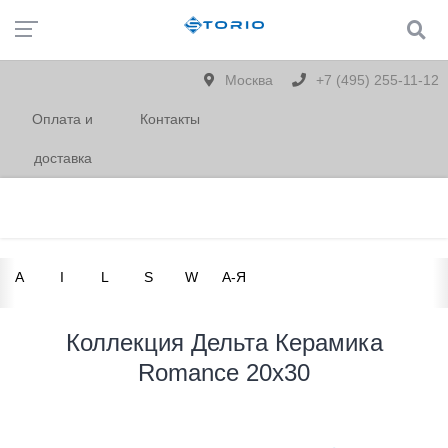
Москва
+7 (495) 255-11-12
Оплата и
Контакты
доставка
A
I
L
S
W
А-Я
Коллекция Дельта Керамика
Romance 20x30