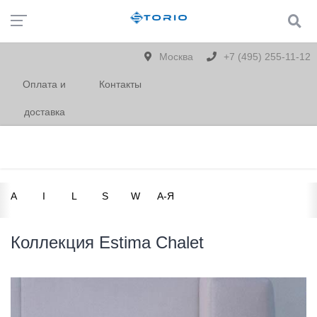
Москва
+7 (495) 255-11-12
Оплата и
Контакты
доставка
A
I
L
S
W
А-Я
Коллекция Estima Chalet