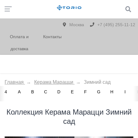
Москва
+7 (495) 255-11-12
Оплата и
Контакты
доставка
Главная
→
Керама Марацци
→
Зимний сад
4
A
B
C
D
E
F
G
H
I
Коллекция Керама Марацци Зимний
сад