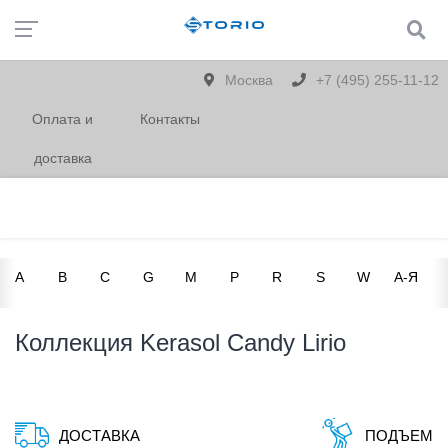
Москва
+7 (495) 255-11-12
Оплата и
Контакты
доставка
A
B
C
G
M
P
R
S
W
А-Я
Коллекция Kerasol Candy Lirio
ДОСТАВКА
ПОДЪЕМ