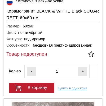
Kerranova Black And White
Керамогранит BLACK & WHITE Black SUGAR
RETT. 60х60 см
Размер:
60х60
Цвет:
почти чёрный
Фактура:
под мрамор
Особенности:
бесшовная (ректифицированная)
Товар недоступен
Кол-во
-
+
В корзину
Купить в один клик