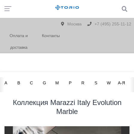
Москва
+7 (495) 255-11-12
Оплата и
Контакты
доставка
A
B
C
G
M
P
R
S
W
А-Я
Коллекция Marazzi Italy Evolution
Marble