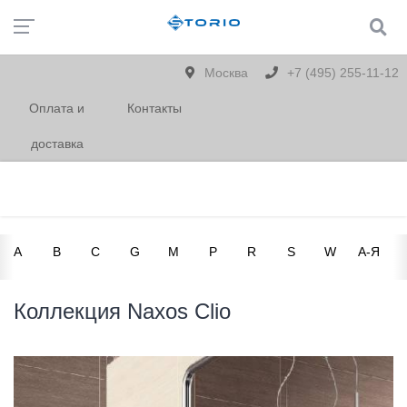
Москва
+7 (495) 255-11-12
Оплата и
Контакты
доставка
A
B
C
G
M
P
R
S
W
А-Я
Коллекция Naxos Clio