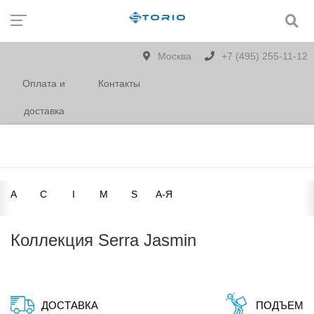
Москва
+7 (495) 255-11-12
Оплата и
Контакты
доставка
A
C
I
M
S
А-Я
Коллекция Serra Jasmin
ДОСТАВКА
ПОДЪЕМ