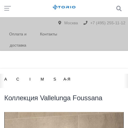
Москва
+7 (495) 255-11-12
Оплата и
Контакты
доставка
A
C
I
M
S
А-Я
Коллекция Vallelunga Foussana