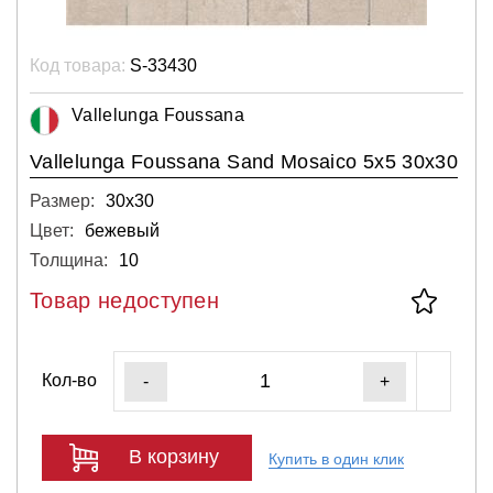
Код товара:
S-33430
Vallelunga Foussana
Vallelunga Foussana Sand Mosaico 5х5 30x30
Размер:
30х30
Цвет:
бежевый
Толщина:
10
Товар недоступен
Кол-во
-
+
В корзину
Купить в один клик