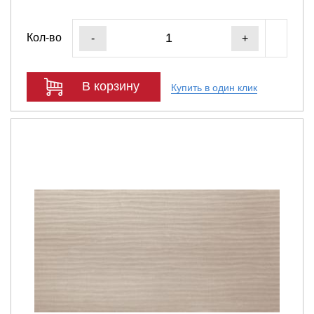
Кол-во
-
+
В корзину
Купить в один клик