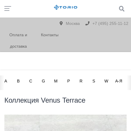
Москва
+7 (495) 255-11-12
Оплата и
Контакты
доставка
A
B
C
G
M
P
R
S
W
А-Я
Коллекция Venus Terrace