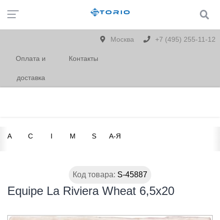
Москва
+7 (495) 255-11-12
Оплата и
Контакты
доставка
A
C
I
M
S
А-Я
Код товара:
S-45887
Equipe La Riviera Wheat 6,5x20