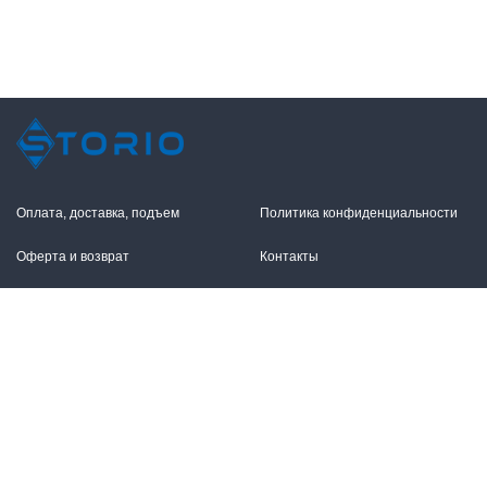
Оплата, доставка, подъем
Политика конфиденциальности
Оферта и возврат
Контакты
+7 (495) 255-11-12
109316, Москва,
Волгоградский пр-т, 17с1
info@storio.ru
Схема проезда
Заказать звонок
Режим работы:
Пн.-Пт. 10.00-19.00,