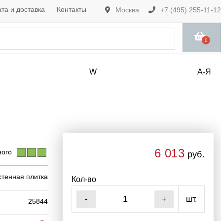
та и доставка
Контакты
Москва
+7 (495) 255-11-12
0
W
А-Я
6 013
ого
руб.
стенная плитка
Кол-во
шт.
-
+
25844