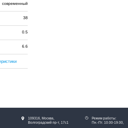
современный
38
0.5
6.6
еристики
109316, Москва,
Режим работы:
Волгоградский пр-т, 17с1
Пн.-Пт. 10.00-19.00,