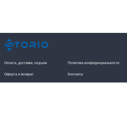
Оплата, доставка, подъем
Политика конфиденциальности
Оферта и возврат
Контакты
+7 (495) 255-11-12
109316, Москва,
Волгоградский пр-т, 17с1
info@storio.ru
Схема проезда
Заказать звонок
Режим работы: