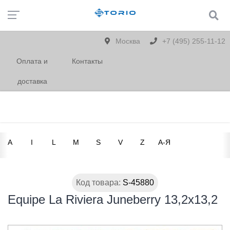
Москва
+7 (495) 255-11-12
Оплата и
Контакты
доставка
A
I
L
M
S
V
Z
А-Я
Код товара:
S-45880
Equipe La Riviera Juneberry 13,2x13,2