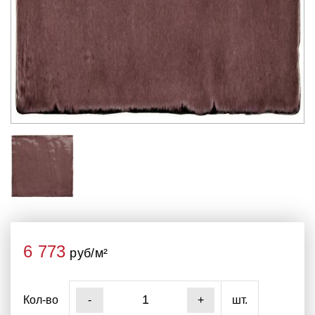
6 773
руб/м²
Кол-во
шт.
-
+