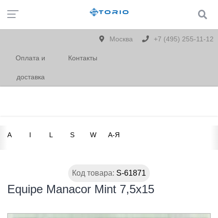
Москва
+7 (495) 255-11-12
Оплата и
Контакты
доставка
A
I
L
S
W
А-Я
Код товара:
S-61871
Equipe Manacor Mint 7,5x15