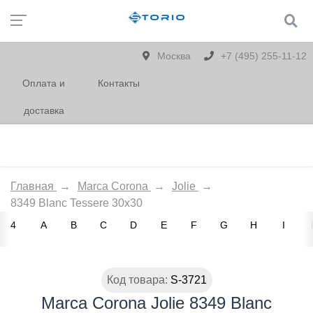
Москва
+7 (495) 255-11-12
Оплата и
Контакты
доставка
Главная
→
Marca Corona
→
Jolie
→
8349 Blanc Tessere 30x30
4
A
B
C
D
E
F
G
H
I
Код товара:
S-3721
Marca Corona Jolie 8349 Blanc