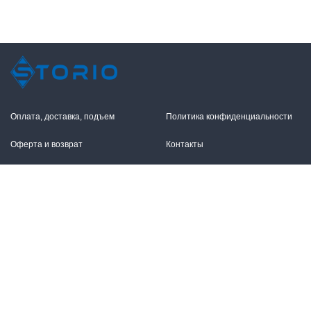
Оплата, доставка, подъем
Политика конфиденциальности
Оферта и возврат
Контакты
+7 (495) 255-11-12
109316, Москва,
Волгоградский пр-т, 17с1
info@storio.ru
Схема проезда
Заказать звонок
Режим работы:
Пн.-Пт. 10.00-19.00,