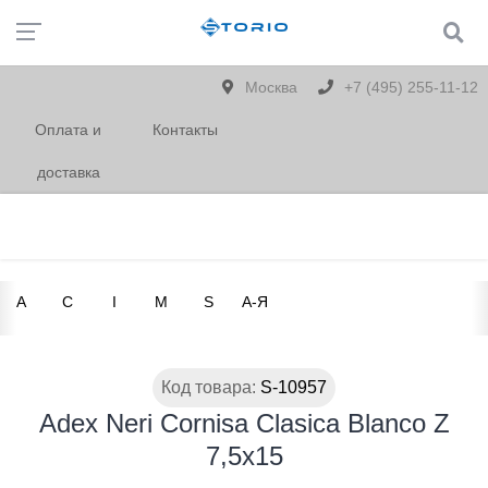
Москва
+7 (495) 255-11-12
Оплата и
Контакты
доставка
A
C
I
M
S
А-Я
Код товара:
S-10957
Adex Neri Cornisa Clasica Blanco Z
7,5x15