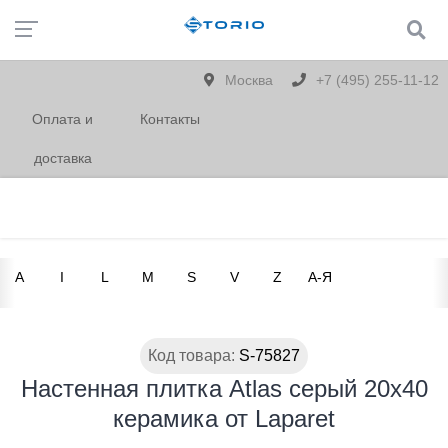
Москва
+7 (495) 255-11-12
Оплата и
Контакты
доставка
A
I
L
M
S
V
Z
А-Я
Код товара:
S-75827
Настенная плитка Atlas серый 20х40
керамика от Laparet