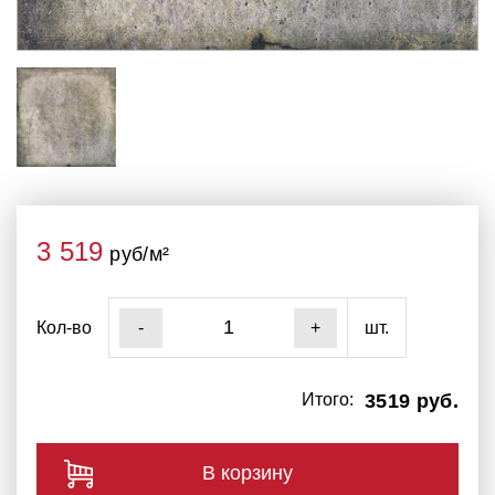
3 519
руб/м²
Кол-во
шт.
-
+
Итого:
3519 руб.
В корзину