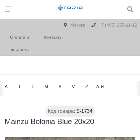
Москва
+7 (495) 255-11-12
Оплата и
Контакты
доставка
A
I
L
M
S
V
Z
А-Я
Код товара:
S-1734
Mainzu Bolonia Blue 20x20