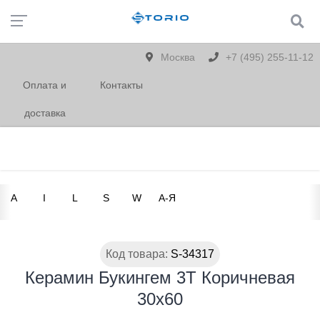
Москва
+7 (495) 255-11-12
Оплата и
Контакты
доставка
A
I
L
S
W
А-Я
Код товара:
S-34317
Керамин Букингем 3Т Коричневая
30x60