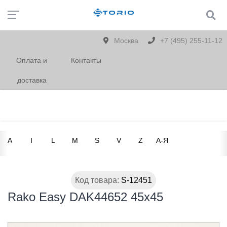
Москва
+7 (495) 255-11-12
Оплата и
Контакты
доставка
A
I
L
M
S
V
Z
А-Я
Код товара:
S-12451
Rako Easy DAK44652 45x45