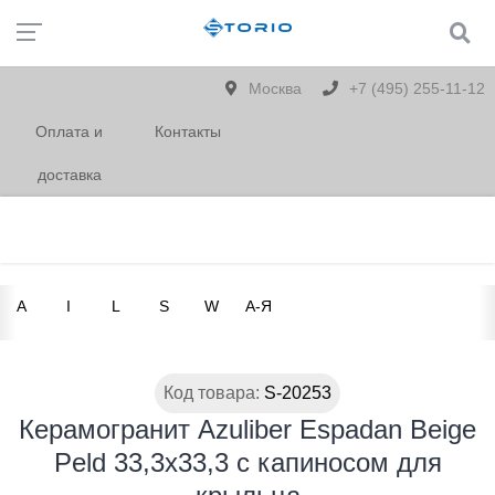
Москва
+7 (495) 255-11-12
Оплата и
Контакты
доставка
A
I
L
S
W
А-Я
Код товара:
S-20253
Керамогранит Azuliber Espadan Beige
Peld 33,3x33,3 с капиносом для