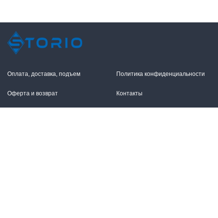
Оплата, доставка, подъем
Политика конфиденциальности
Оферта и возврат
Контакты
+7 (495) 255-11-12
109316, Москва,
Волгоградский пр-т, 17с1
info@storio.ru
Схема проезда
Заказать звонок
Режим работы:
Пн.-Пт. 10.00-19.00,
2026 © Сторио. Все права защищены