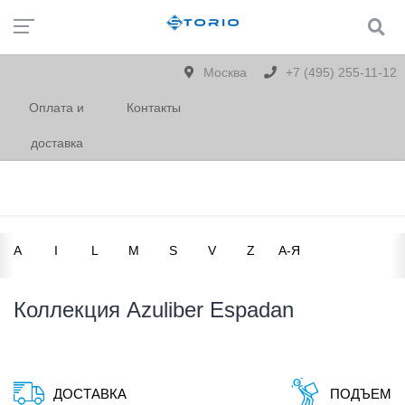
Москва
+7 (495) 255-11-12
Оплата и
Контакты
доставка
A
I
L
M
S
V
Z
А-Я
Коллекция Azuliber Espadan
ДОСТАВКА
ПОДЪЕМ