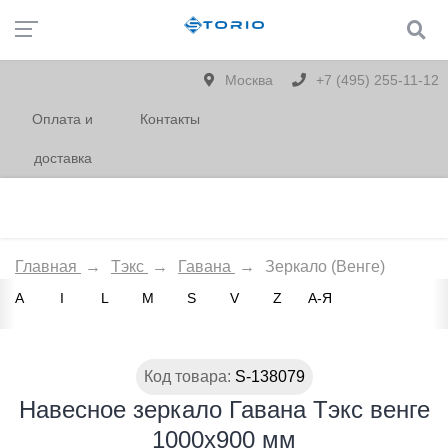
Москва
+7 (495) 255-11-12
Оплата и
Контакты
доставка
Главная
→
Тэкс
→
Гавана
→
Зеркало (Венге)
A
I
L
M
S
V
Z
А-Я
Код товара:
S-138079
Навесное зеркало Гавана Тэкс венге
1000x900 мм