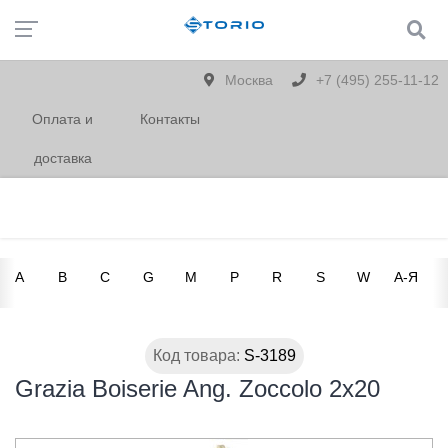
Москва
+7 (495) 255-11-12
Оплата и
Контакты
доставка
A
B
C
G
M
P
R
S
W
А-Я
Код товара:
S-3189
Grazia Boiserie Ang. Zoccolo 2x20