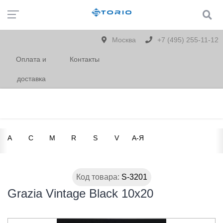
Москва
+7 (495) 255-11-12
Оплата и
Контакты
доставка
A
C
M
R
S
V
А-Я
Код товара:
S-3201
Grazia Vintage Black 10x20