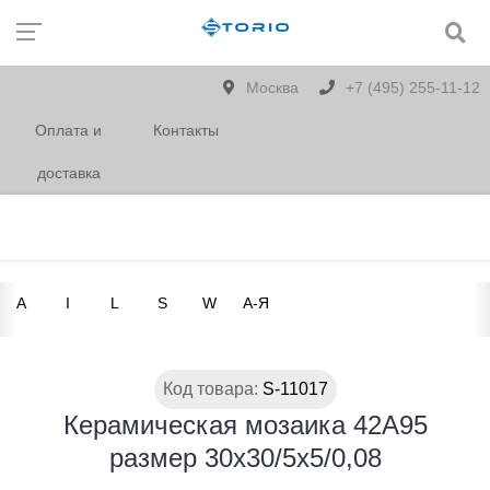
Москва
+7 (495) 255-11-12
Оплата и
Контакты
доставка
A
I
L
S
W
А-Я
Код товара:
S-11017
Керамическая мозаика 42A95
размер 30х30/5х5/0,08