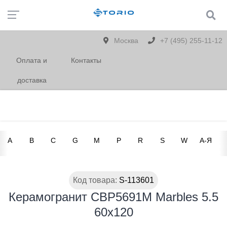
Москва
+7 (495) 255-11-12
Оплата и
Контакты
доставка
A
B
C
G
M
P
R
S
W
А-Я
Код товара:
S-113601
Керамогранит CBP5691M Marbles 5.5
60х120