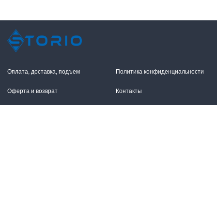
Оплата, доставка, подъем
Политика конфиденциальности
Оферта и возврат
Контакты
+7 (495) 255-11-12
109316, Москва,
Волгоградский пр-т, 17с1
info@storio.ru
Схема проезда
Заказать звонок
Режим работы:
Пн.-Пт. 10.00-19.00,
2026 © Сторио. Все права защищены