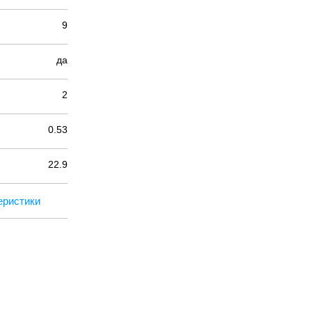
9
да
2
0.53
22.9
еристики