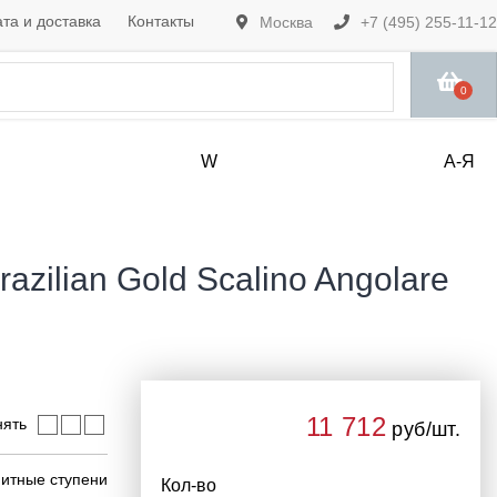
та и доставка
Контакты
Москва
+7 (495) 255-11-12
0
W
А-Я
azilian Gold Scalino Angolare
11 712
нять
руб/шт.
итные ступени
Кол-во