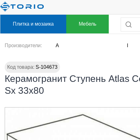
Плитка и мозаика
Мебель
Производители:
A
I
Код товара:
S-104673
Керамогранит Ступень Atlas Co
Sx 33x80