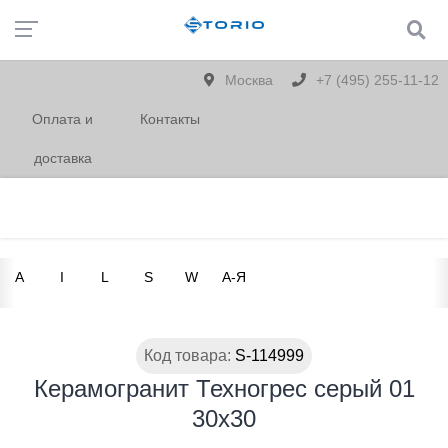
Москва
+7 (495) 255-11-12
Оплата и
Контакты
доставка
A
I
L
S
W
А-Я
Код товара:
S-114999
Керамогранит Техногрес серый 01
30х30