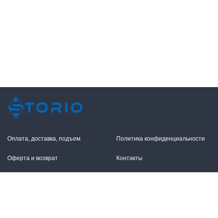
Оплата, доставка, подъем
Политика конфиденциальности
Оферта и возврат
Контакты
+7 (495) 255-11-12
109316, Москва,
Волгоградский пр-т, 17с1
info@storio.ru
Схема проезда