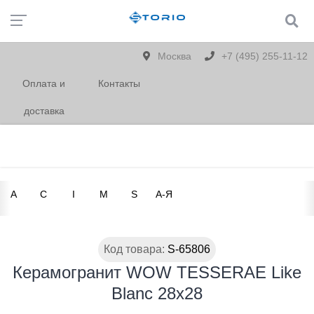
Москва
+7 (495) 255-11-12
Оплата и
Контакты
доставка
A
C
I
M
S
А-Я
Код товара:
S-65806
Керамогранит WOW TESSERAE Like
Blanc 28х28