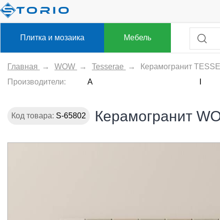
Плитка и мозаика
Мебель
Главная
→
WOW
→
Tesserae
→
Керамогранит TESSE
Производители:
A
I
Керамогранит WO
Код товара:
S-65802