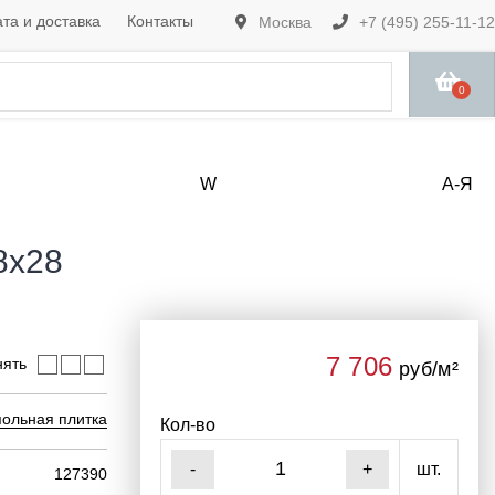
та и доставка
Контакты
Москва
+7 (495) 255-11-12
0
W
А-Я
8х28
7 706
нять
руб/м²
ольная плитка
Кол-во
шт.
-
+
127390