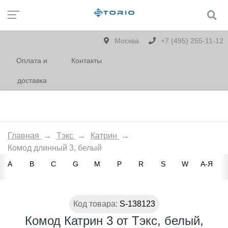
Москва
+7 (495) 255-11-12
Оплата и
Контакты
доставка
Главная
→
Тэкс
→
Катрин
→
Комод длинный 3, белый
A
B
C
G
M
P
R
S
W
А-Я
Код товара:
S-138123
Комод Катрин 3 от Тэкс, белый,