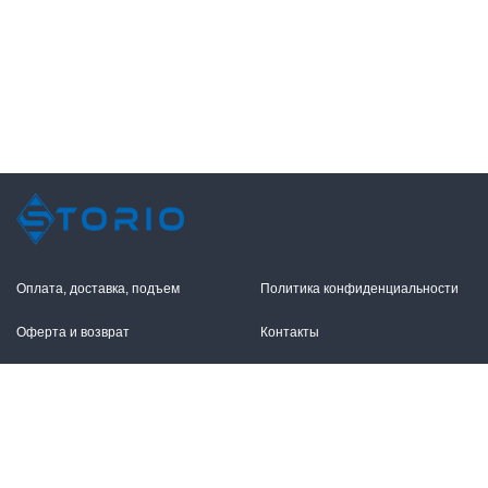
Оплата, доставка, подъем
Политика конфиденциальности
Оферта и возврат
Контакты
+7 (495) 255-11-12
109316, Москва,
Волгоградский пр-т, 17с1
info@storio.ru
Схема проезда
Заказать звонок