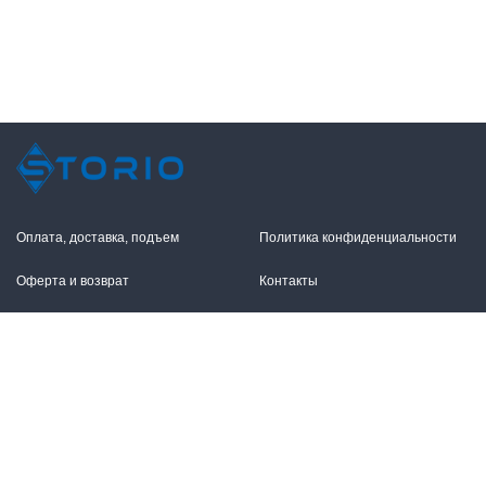
Оплата, доставка, подъем
Политика конфиденциальности
Оферта и возврат
Контакты
+7 (495) 255-11-12
109316, Москва,
Волгоградский пр-т, 17с1
info@storio.ru
Схема проезда
Заказать звонок
Режим работы: