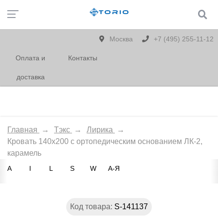
Москва
+7 (495) 255-11-12
Оплата и
Контакты
доставка
Главная
→
Тэкс
→
Лирика
→
Кровать 140х200 с ортопедическим основанием ЛК-2,
карамель
A
I
L
S
W
А-Я
Код товара:
S-141137