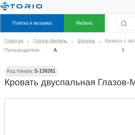
Плитка и мозаика
Мебель
Главная
→
Глазов-Мебель
→
Шерлок
→
Кровать c ор
Производители:
A
I
Код товара:
S-139281
Кровать двуспальная Глазов-