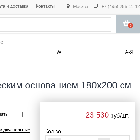
та и доставка
Контакты
Москва
+7 (495) 255-11-12
0
ех
W
А-Я
ческим основанием 180х200 см
23 530
нять
руб/шт.
и двуспальные
Кол-во