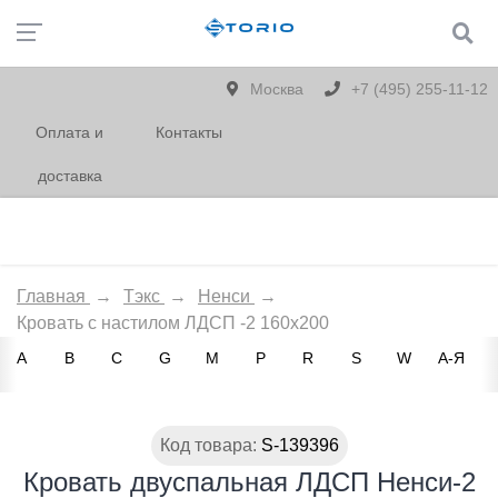
Москва
+7 (495) 255-11-12
Оплата и
Контакты
доставка
Главная
→
Тэкс
→
Ненси
→
Кровать с настилом ЛДСП -2 160х200
A
B
C
G
M
P
R
S
W
А-Я
Код товара:
S-139396
Кровать двуспальная ЛДСП Ненси-2