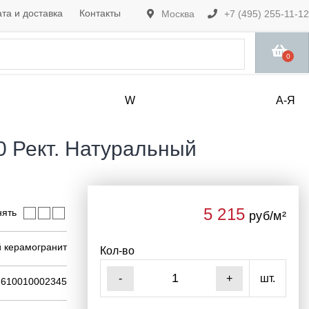
та и доставка
Контакты
Москва
+7 (495) 255-11-12
0
W
А-Я
 Рект. Натуральный
5 215
нять
руб/м²
 керамогранит
Кол-во
шт.
-
+
610010002345