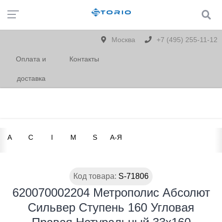
Москва
+7 (495) 255-11-12
Оплата и
Контакты
доставка
A
C
I
M
S
А-Я
Код товара:
S-71806
620070002204 Метрополис Абсолют
Сильвер Ступень 160 Угловая