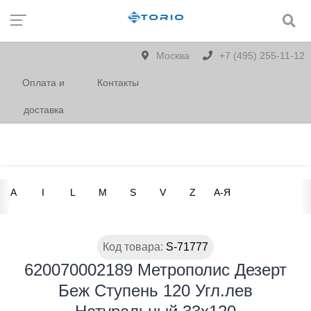
Москва
+7 (495) 255-11-12
Оплата и
Контакты
доставка
A
I
L
M
S
V
Z
А-Я
Код товара:
S-71777
620070002189 Метрополис Дезерт
Беж Ступень 120 Угл.лев