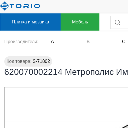
Плитка и мозаика
Мебель
Производители:
A
B
C
Код товара:
S-71802
620070002214 Метрополис Имп