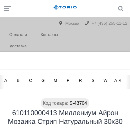
Москва
+7 (495) 255-11-12
Оплата и
Контакты
доставка
A
B
C
G
M
P
R
S
W
А-Я
Код товара:
S-43704
610110000413 Миллениум Айрон
Мозаика Стрип Натуральный 30х30