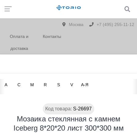
Москва
+7 (495) 255-11-12
Оплата и
Контакты
доставка
A
C
M
R
S
V
А-Я
Код товара:
S-26697
Мозаика стеклянная с камнем
Iceberg 8*20*20 лист 300*300 мм