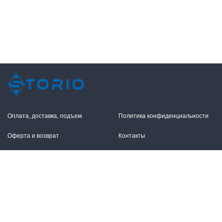
Оплата, доставка, подъем
Политика конфиденциальности
Оферта и возврат
Контакты
+7 (495) 255-11-12
109316, Москва,
Волгоградский пр-т, 17с1
info@storio.ru
Схема проезда
Заказать звонок