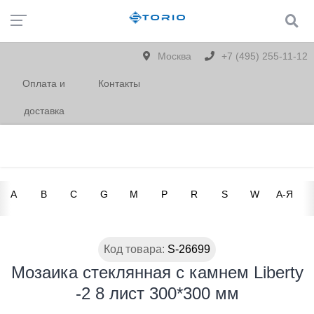
Москва
+7 (495) 255-11-12
Оплата и
Контакты
доставка
A
B
C
G
M
P
R
S
W
А-Я
Код товара:
S-26699
Мозаика стеклянная с камнем Liberty
-2 8 лист 300*300 мм