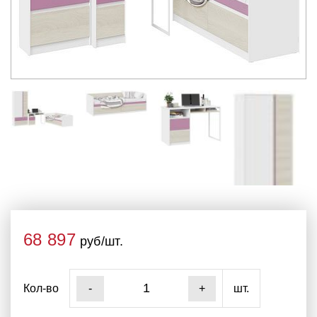
68 897
руб/шт.
Кол-во
шт.
-
+