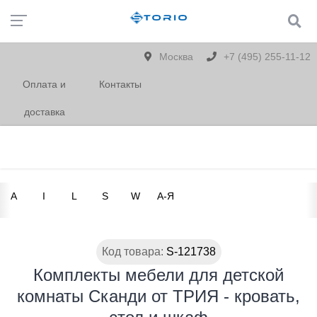
Москва
+7 (495) 255-11-12
Оплата и
Контакты
доставка
A
I
L
S
W
А-Я
Код товара:
S-121738
Комплекты мебели для детской
комнаты Сканди от ТРИЯ - кровать,