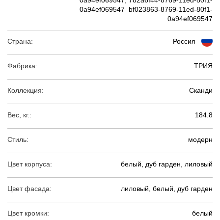
0a94ef069547, 782a6f44-8769-11ed-80f1-
0a94ef069547_bf023863-8769-11ed-80f1-
0a94ef069547
Страна:
Россия
Фабрика:
ТРИЯ
Коллекция:
Сканди
Вес, кг.:
184.8
Стиль:
модерн
Цвет корпуса:
белый, дуб гарден, лиловый
Цвет фасада:
лиловый, белый, дуб гарден
Цвет кромки:
белый