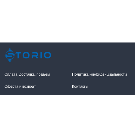
Оплата, доставка, подъем
Политика конфиденциальности
Оферта и возврат
Контакты
+7 (495) 255-11-12
109316, Москва,
Волгоградский пр-т, 17с1
info@storio.ru
Схема проезда
Заказать звонок