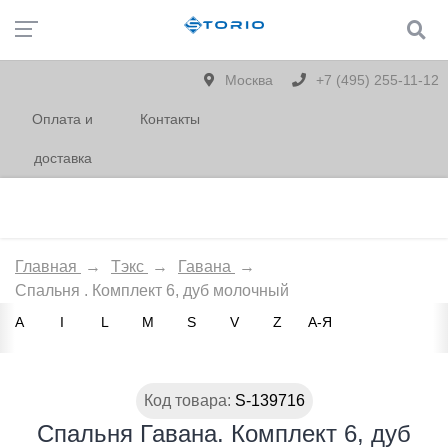
Москва
+7 (495) 255-11-12
Оплата и
Контакты
доставка
Главная
→
Тэкс
→
Гавана
→
Спальня . Комплект 6, дуб молочный
A
I
L
M
S
V
Z
А-Я
Код товара:
S-139716
Спальня Гавана. Комплект 6, дуб