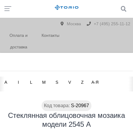
Москва
+7 (495) 255-11-12
Оплата и
Контакты
доставка
A
I
L
M
S
V
Z
А-Я
Код товара:
S-20967
Стеклянная облицовочная мозаика
модели 2545 А