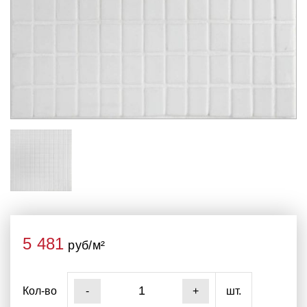
5 481
руб/м²
Кол-во
шт.
-
+