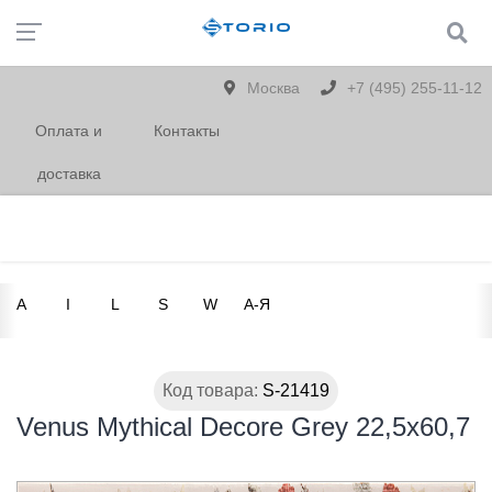
Москва
+7 (495) 255-11-12
Оплата и
Контакты
доставка
A
I
L
S
W
А-Я
Код товара:
S-21419
Venus Mythical Decore Grey 22,5x60,7