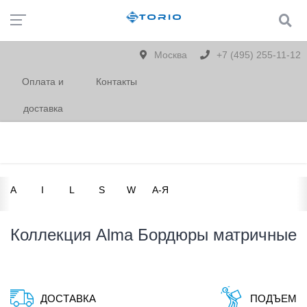
Москва
+7 (495) 255-11-12
Оплата и
Контакты
доставка
A
I
L
S
W
А-Я
Коллекция Alma Бордюры матричные
ДОСТАВКА
ПОДЪЕМ