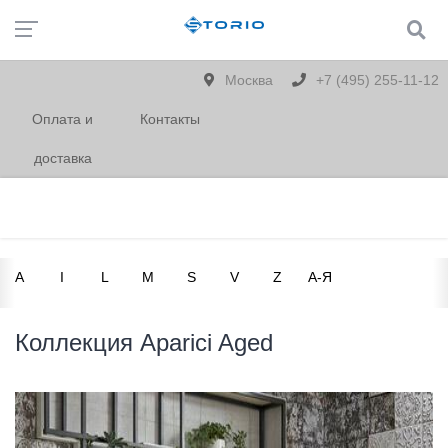
Москва
+7 (495) 255-11-12
Оплата и
Контакты
доставка
A
I
L
M
S
V
Z
А-Я
Коллекция Aparici Aged