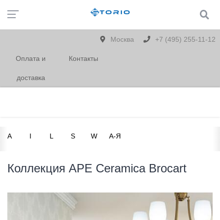
Москва
+7 (495) 255-11-12
Оплата и
Контакты
доставка
A
I
L
S
W
А-Я
Коллекция APE Ceramica Brocart